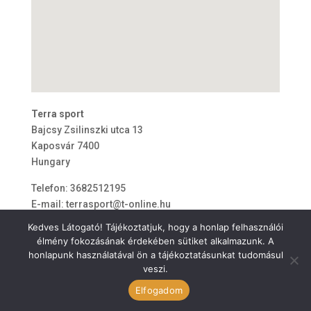
Terra sport
Bajcsy Zsilinszki utca 13
Kaposvár
7400
Hungary
Telefon:
3682512195
E-mail:
terrasport@t-online.hu
Kedves Látogató! Tájékoztatjuk, hogy a honlap felhasználói
élmény fokozásának érdekében sütiket alkalmazunk. A
honlapunk használatával ön a tájékoztatásunkat tudomásul
veszi.
ÁSZF
Elfogadom