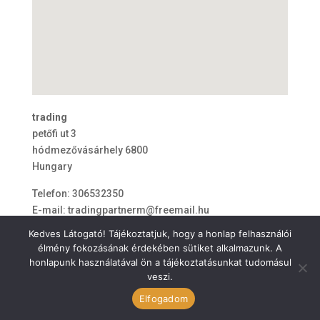
trading
petőfi ut 3
hódmezővásárhely
6800
Hungary
Telefon:
306532350
E-mail:
tradingpartnerm@freemail.hu
Kedves Látogató! Tájékoztatjuk, hogy a honlap felhasználói
élmény fokozásának érdekében sütiket alkalmazunk. A
honlapunk használatával ön a tájékoztatásunkat tudomásul
veszi.
ÁSZF
Elfogadom