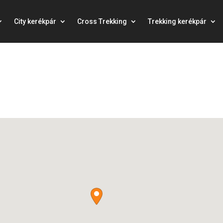
City kerékpár
Cross Trekking
Trekking kerékpár