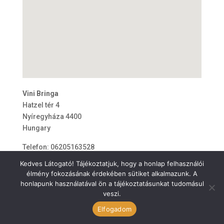
Vini Bringa
Hatzel tér 4
Nyíregyháza
4400
Hungary
Telefon:
06205163528
E-mail:
vinibikee@gmail.com
Kedves Látogató! Tájékoztatjuk, hogy a honlap felhasználói
élmény fokozásának érdekében sütiket alkalmazunk. A
honlapunk használatával ön a tájékoztatásunkat tudomásul
veszi.
ÁSZF
Elfogadom