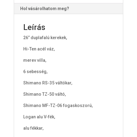
Hol vásárolhatom meg?
Leírás
26” duplafalú kerekek,
Hi-Ten acél váz,
merev villa,
6 sebesség,
Shimano RS-35 váltókar,
Shimano TZ-50 váltó,
Shimano MF-TZ-06 fogaskoszorú,
Logan alu V-fék,
alu fékkar,