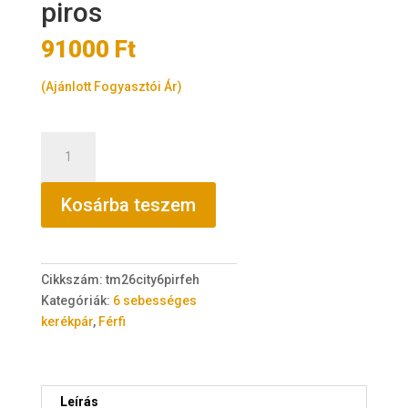
piros
91000
Ft
(Ajánlott Fogyasztói Ár)
TransMontana
City
26"
Kosárba teszem
acél
6
sebességes
piros
Cikkszám:
tm26city6pirfeh
mennyiség
Kategóriák:
6 sebességes
kerékpár
,
Férfi
Leírás