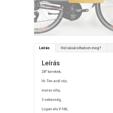
Leírás
Hol vásárolhatom meg?
Leírás
28" kerekek,
Hi-Ten acél váz,
merev villa,
3 sebesség,
Logan alu V-fék,