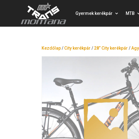
Gyermek kerékpár
MTB
Kezdőlap
/
City kerékpár
/
28” City kerékpár
/
Agy