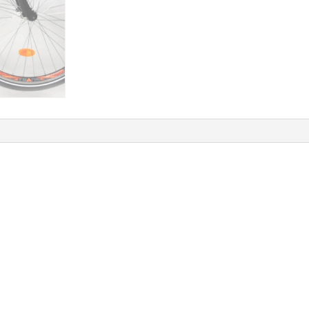
fekete
mennyiség