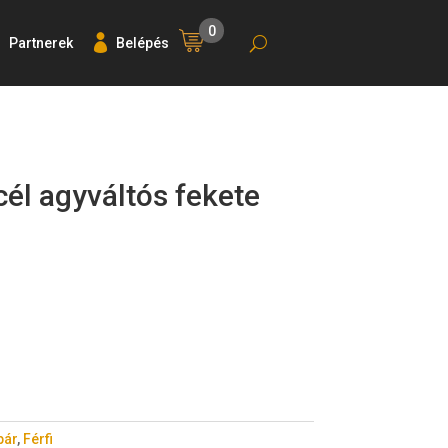
0
Partnerek
Belépés
él agyváltós fekete
pár
,
Férfi