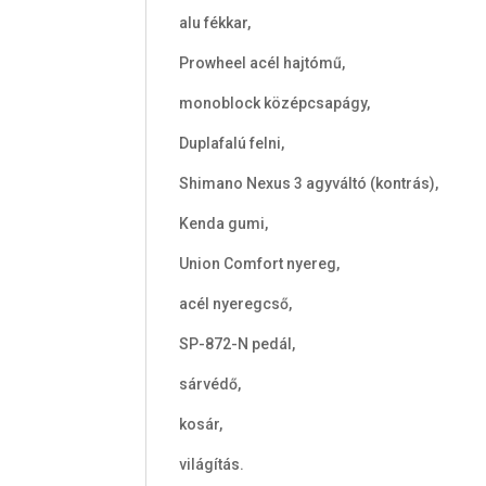
alu fékkar,
Prowheel acél hajtómű,
monoblock középcsapágy,
Duplafalú felni,
Shimano Nexus 3 agyváltó (kontrás),
Kenda gumi,
Union Comfort nyereg,
acél nyeregcső,
SP-872-N pedál,
sárvédő,
kosár,
világítás.