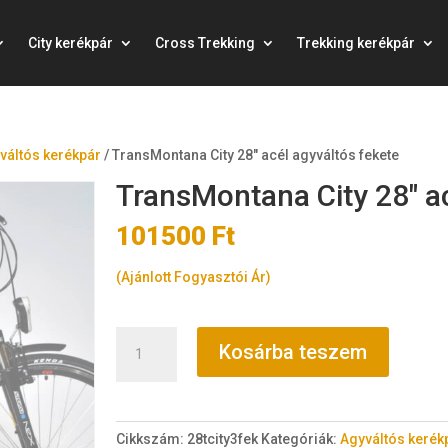
City kerékpár
Cross Trekking
Trekking kerékpár
váltós kerékpár
/
TransMontana City 28″ acél agyváltós fekete
TransMontana City 28″ ac
101500
Ft
(Ajánlott Fogyasztói Ár)
TransMontana
Kosárba teszem
City
28"
acél
agyváltós
Cikkszám:
28tcity3fek
Kategóriák:
Agyváltós kerék