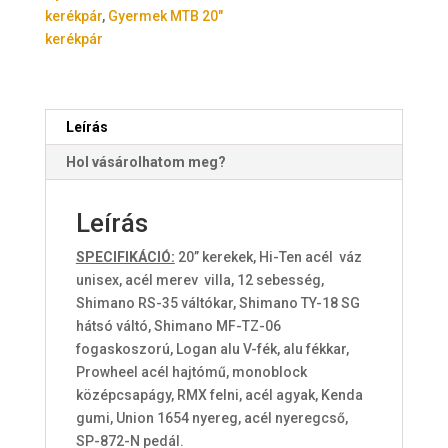
kerékpár
,
Gyermek MTB 20"
kerékpár
Leírás
Hol vásárolhatom meg?
Leírás
SPECIFIKÁCIÓ:
20” kerekek, Hi-Ten acél váz
unisex, acél merev villa, 12 sebesség,
Shimano RS-35 váltókar, Shimano TY-18 SG
hátsó váltó, Shimano MF-TZ-06
fogaskoszorú, Logan alu V-fék, alu fékkar,
Prowheel acél hajtómű, monoblock
középcsapágy, RMX felni, acél agyak, Kenda
gumi, Union 1654 nyereg, acél nyeregcső,
SP-872-N pedál.