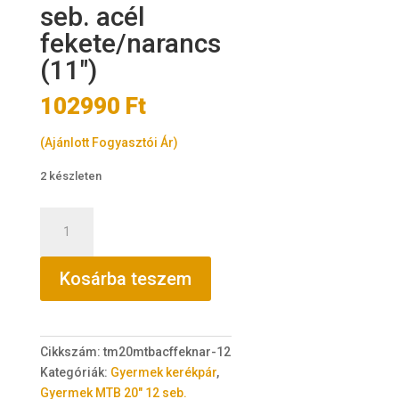
seb. acél
fekete/narancs
(11″)
102990
Ft
(Ajánlott Fogyasztói Ár)
2 készleten
TransMontana
MTB
20"fiú
Kosárba teszem
12
seb.
acél
fekete/narancs
Cikkszám:
tm20mtbacffeknar-12
(11")
Kategóriák:
Gyermek kerékpár
,
mennyiség
Gyermek MTB 20" 12 seb.