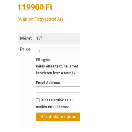
119900
Ft
(Ajánlott Fogyasztói Ár)
Méret
17"
19"
Price
Elfogyott
Elfogyott
Kérek értesítést, ha ismét
Kérek értesítést, ha ismét
készleten lesz a termék:
készleten lesz a termék:
Email Address
Email Address
Hozzájárulok az e-
Hozzájárulok az e-
mailes értesítéshez.
mailes értesítéshez.
Várólistához adás
Várólistához adás