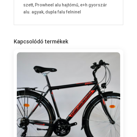
szett, Prowheel alu hajtómű, e+h gyorszár
i
alu. agyak, dupla falu felninel
s
0
F
t
Kapcsolódó termékek