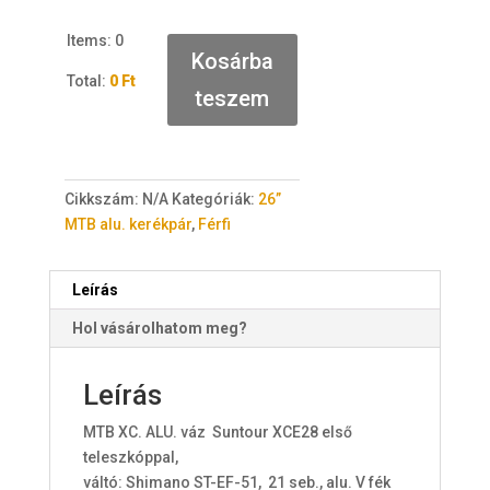
Items
:
0
Kosárba
Total
:
0 Ft
teszem
0
I
t
e
Cikkszám:
N/A
Kategóriák:
26”
m
MTB alu. kerékpár
,
Férfi
s
.
Y
Leírás
o
Hol vásárolhatom meg?
u
r
t
Leírás
o
MTB XC. ALU. váz Suntour XCE28 első
t
teleszkóppal,
a
váltó: Shimano ST-EF-51, 21 seb., alu. V fék
l