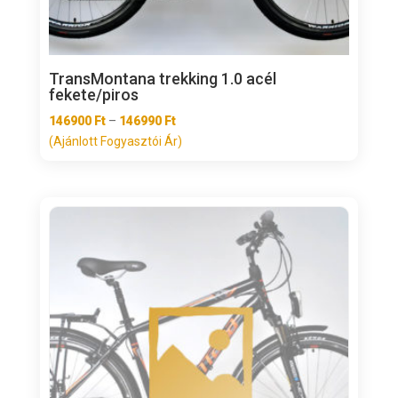
TransMontana trekking 1.0 acél
fekete/piros
Ártartomány:
146900
Ft
–
146990
Ft
146900 Ft
(Ajánlott Fogyasztói Ár)
-
146990 Ft