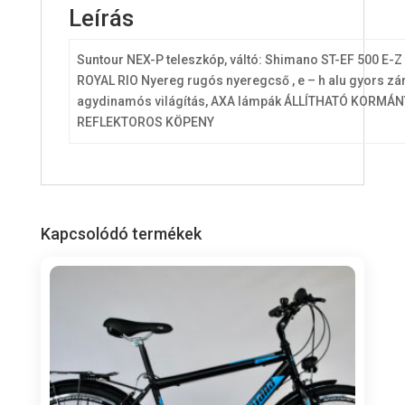
o
Leírás
t
a
Suntour NEX-P teleszkóp, váltó: Shimano ST-EF 500 E-Z fi
l
ROYAL RIO Nyereg rugós nyeregcső , e – h alu gyors z
i
agydinamós világítás, AXA lámpák ÁLLÍTHATÓ KORM
s
REFLEKTOROS KÖPENY
0
F
t
Kapcsolódó termékek