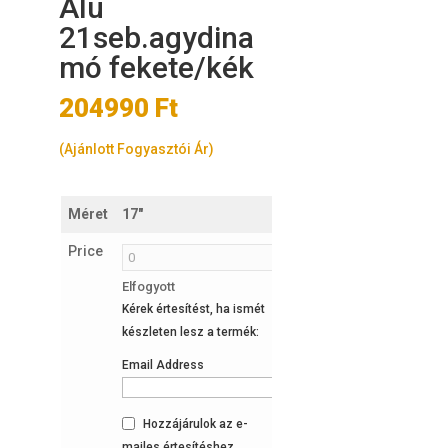
Alu
21seb.agydina
mó fekete/kék
204990
Ft
(Ajánlott Fogyasztói Ár)
Méret
17"
19"
21"
Price
Elfogyott
2
Elfogyott
Kérek értesítést, ha ismét
készleten
Kérek értesíté
készleten lesz a termék:
készleten lesz
Email Address
Email Addres
Hozzájárulok az e-
Hozzájárul
mailes értesítéshez.
mailes értesít