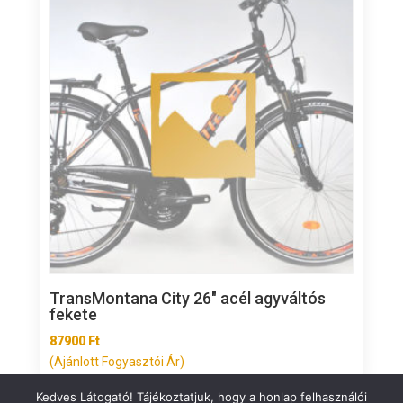
TransMontana City 26″ acél agyváltós
fekete
87900
Ft
(Ajánlott Fogyasztói Ár)
Kedves Látogató! Tájékoztatjuk, hogy a honlap felhasználói