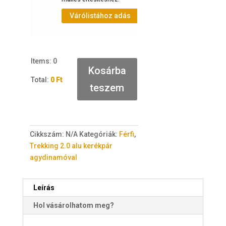
Várólistához adás
Várólistá
Items
:
0
Kosárba
Total
:
0 Ft
teszem
0
I
t
e
Cikkszám:
N/A
Kategóriák:
Férfi
,
m
Trekking 2.0 alu kerékpár
s
agydinamóval
.
Y
o
Leírás
u
Hol vásárolhatom meg?
r
t