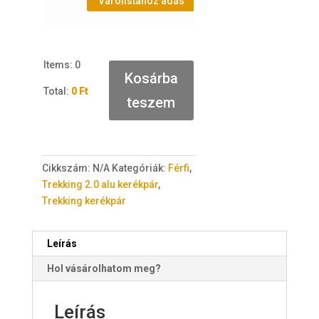
Várólistához adás
Items
:
0
Kosárba
Total
:
0 Ft
teszem
0
I
t
e
Cikkszám:
N/A
Kategóriák:
Férfi
,
m
Trekking 2.0 alu kerékpár
,
s
Trekking kerékpár
.
Y
o
Leírás
u
Hol vásárolhatom meg?
r
t
o
Leírás