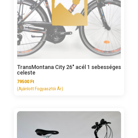
TransMontana City 26″ acél 1 sebességes
celeste
79500
Ft
(Ajánlott Fogyasztói Ár)