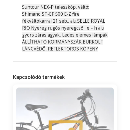
t
Suntour NEX-P teleszkóp, váltó:
a
Shimano ST-EF 500 E-Z fire
l
fékváltókarral 21 seb., alu.
SELLE ROYAL
i
s
RIO Nyereg rugós nyeregcső , e – h alu
0
gyors záras agyak, Ledes elemes lámpák
ÁLLÍTHATÓ KORMÁNYSZÁR,BURKOLT
F
LÁNCVÉDŐ, REFLEKTOROS KÖPENY
t
Kapcsolódó termékek