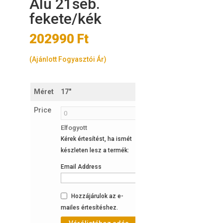
Alu 21seb.
fekete/kék
202990
Ft
(Ajánlott Fogyasztói Ár)
Méret
17"
19"
21"
2
Price
Elfogyott
4
2
Kérek értesítést, ha ismét
készleten
készleten
K
készleten lesz a termék:
k
Email Address
E
Hozzájárulok az e-
mailes értesítéshez.
m