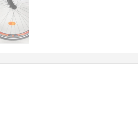
fehér
mennyiség