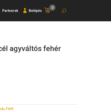
0
Partnerek
Belépés
él agyváltós fehér
pár
,
Férfi