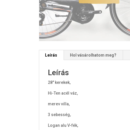
Leírás
Hol vásárolhatom meg?
Leírás
28" kerekek,
Hi-Ten acél váz,
merev villa,
3 sebesség,
Logan alu V-fék,