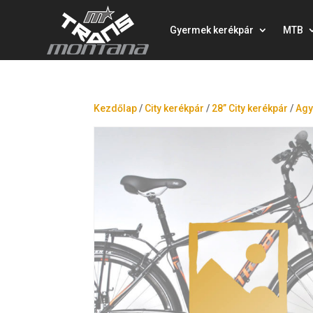
Gyermek kerékpár
MTB
Kezdőlap
/
City kerékpár
/
28” City kerékpár
/
Agy