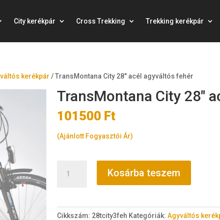
City kerékpár
Cross Trekking
Trekking kerékpár
váltós kerékpár
/
TransMontana City 28″ acél agyváltós fehér
TransMontana City 28″ ac
101500
Ft
(Ajánlott Fogyasztói Ár)
TransMontana
Kosárba teszem
City
28"
acél
agyváltós
Cikkszám:
28tcity3feh
Kategóriák:
Agyváltós kerék