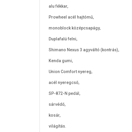
alu fékkar,
Prowheel acél hajtómű,
monoblock középcsapágy,
Duplafalú felni,
Shimano Nexus 3 agyváltó (kontrás),
Kenda gumi,
Union Comfort nyereg,
acél nyeregcső,
SP-872-N pedál,
sárvédő,
kosár,
világítás.