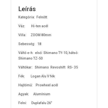
t
o
Leírás
t
Kategória: Felnőtt
a
l
Váz: Hi-ten acél
i
s
Villa: ZOOM 80mm
0
Sebesség: 18
F
Váltó e-h: első: Shimano TY-10, hátsó:
t
Shimano TZ-50
Váltókar: Shimano Revoshift RS- 35
Fék: Logan Alu V fék
Hajtómű: Prowheel acél
Agyak: Alumínium
Felni: Duplafalu 26”