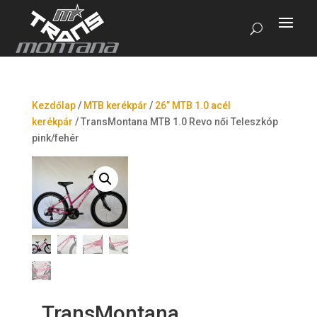
Kezdőlap
/
MTB kerékpár
/
26” MTB 1.0 acél
kerékpár
/
TransMontana MTB 1.0 Revo női Teleszkóp
pink/fehér
TransMontana