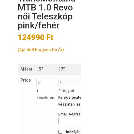
MTB 1.0 Revo
női Teleszkóp
pink/fehér
124990
Ft
(Ajánlott Fogyasztói Ár)
Méret
15"
17"
Price
1
Elfogyott
készleten
Kérek értesítést, ha ismét
készleten lesz a termék:
Email Address
Hozzájárulok az e-