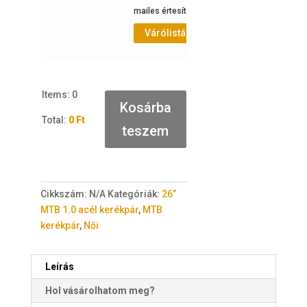
mailes értesítéshez.
Várólistához adás
Items
:
0
Kosárba
Total
:
0 Ft
teszem
0
I
t
e
Cikkszám:
N/A
Kategóriák:
26”
m
MTB 1.0 acél kerékpár
,
MTB
s
kerékpár
,
Női
.
Y
o
Leírás
u
Hol vásárolhatom meg?
r