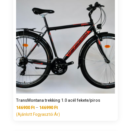
TransMontana trekking 1.0 acél fekete/piros
Ártartomány:
146900
Ft
–
146990
Ft
146900 Ft
(Ajánlott Fogyasztói Ár)
-
146990 Ft