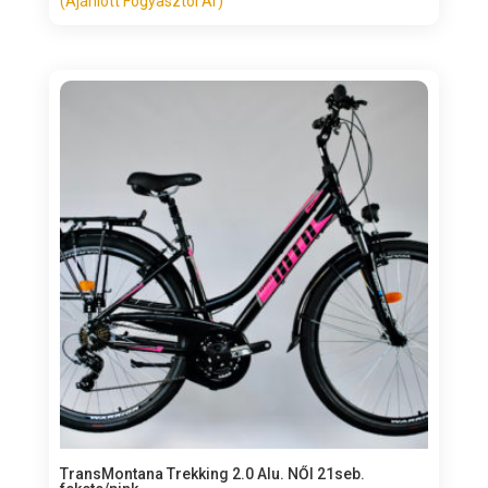
(Ajánlott Fogyasztói Ár)
TransMontana Trekking 2.0 Alu. NŐI 21seb.