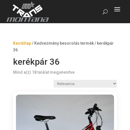
Kezdőlap
/
Kedvezmény besorolás termék
/
kerékpár
36
kerékpár 36
Mind a(z) 18 találat megjelenítve