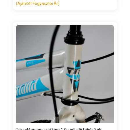
(Ajánlott Fogyasztói Ár)
TransMontana trekking 1.0 acél női fehér/kék